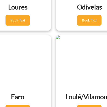
Loures
Odivelas
Book Taxi
Book Taxi
Faro
Loulé/Vilamou