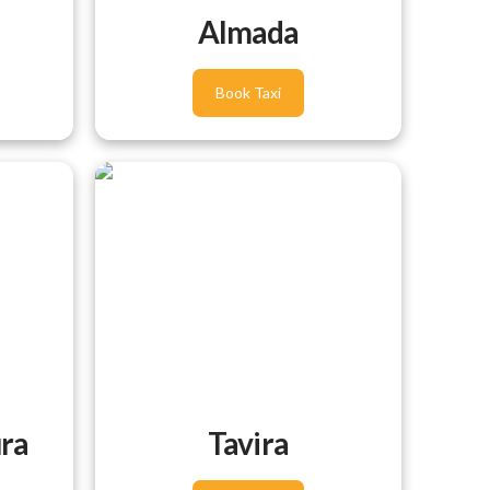
Almada
Book Taxi
ra
Tavira