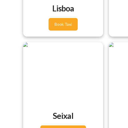
Lisboa
Book Taxi
Seixal