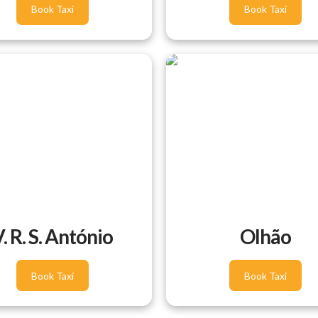
Book Taxi
Book Taxi
. R. S. António
Olhão
Book Taxi
Book Taxi