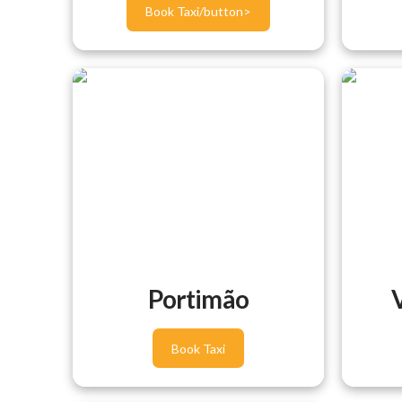
Book Taxi/button>
Portimão
V
Book Taxi