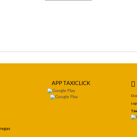
APP TAXICLICK
O c
cop
Táx
tregas