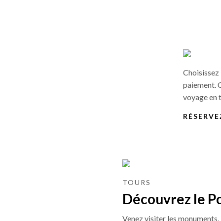
Choisissez 
paiement. 
voyage en t
RÉSERVE
TOURS
Découvrez le P
Venez visiter les monuments, le