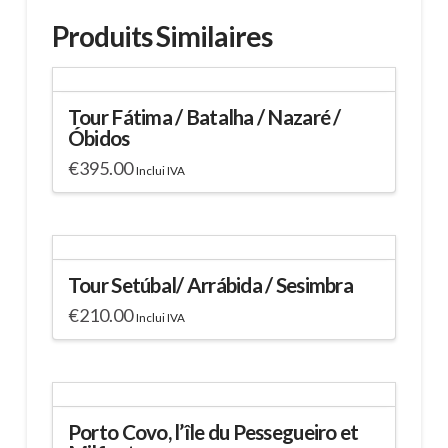
Produits Similaires
Tour Fátima / Batalha / Nazaré /
Óbidos
€
395.00
Inclui IVA
Tour Setúbal/ Arrábida / Sesimbra
€
210.00
Inclui IVA
Porto Covo, l’île du Pessegueiro et